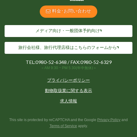
料金･お問い合わせ
メディア向け・一般団体予約向け
旅行会社様、旅行代理店様は
こちらのフォームから
TEL:
0980-52-6348
/ FAX:0980-52-6329
＜AM 9:30 ~ PM 5:30(年中無休)＞
プライパシーポリシー
動物取扱業に関する表示
求人情報
This site is protected by reCAPTCHA and the Google
Privacy Policy
and
Terms of Service
apply.