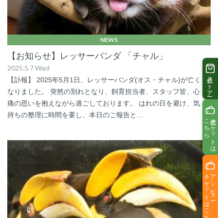
NEWS
【お知らせ】レッサーパンダ 「チャル」
2025.5.7 Wed
公式ストアー
【訃報】 2025年5月1日、レッサーパンダ(オス・チャル)が亡く
なりました。 突然の別れとなり、飼育担当者、スタッフ皆、心
痛の思いを抱えながら過ごしております。 はれの日を避け、気
持ちの整理に時間を要し、本日のご報告と…
こちら
公式チケットは
チケットはこちら
アソビュー