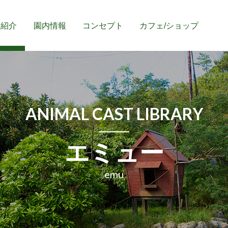
物紹介
園内情報
コンセプト
カフェ/
ショップ
ANIMAL CAST LIBRARY
エミュー
emu