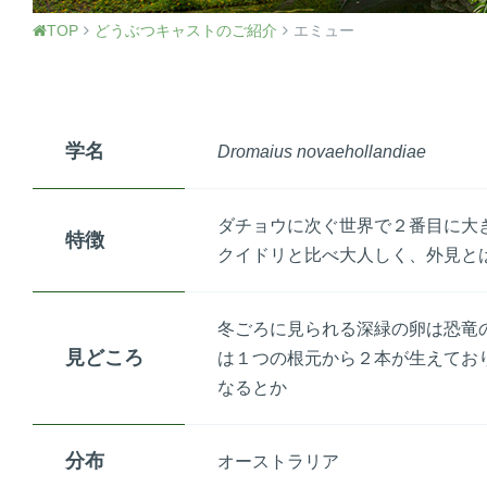
TOP
どうぶつキャストのご紹介
エミュー
学名
Dromaius novaehollandiae
ダチョウに次ぐ世界で２番目に大
特徴
クイドリと比べ大人しく、外見と
冬ごろに見られる深緑の卵は恐竜
見どころ
は１つの根元から２本が生えてお
なるとか
分布
オーストラリア