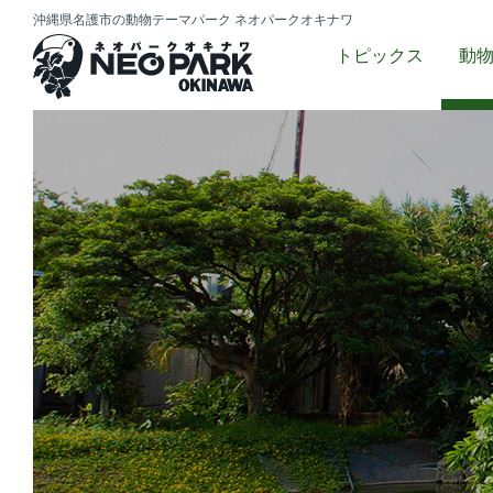
沖縄県名護市の動物テーマパーク
ネオパークオキナワ
トピックス
動