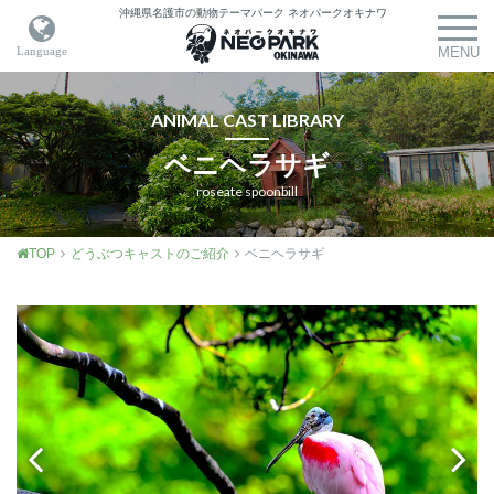
沖縄県名護市の動物テーマパーク
ネオパークオキナワ
ANIMAL CAST LIBRARY
ベニヘラサギ
roseate spoonbill
TOP
どうぶつキャストのご紹介
ベニヘラサギ