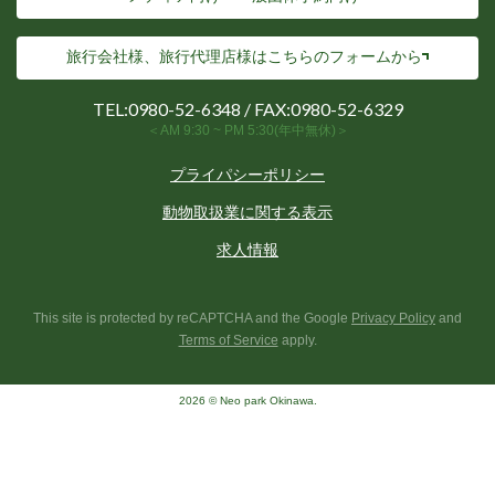
旅行会社様、旅行代理店様は
こちらのフォームから
TEL:
0980-52-6348
/ FAX:0980-52-6329
＜AM 9:30 ~ PM 5:30(年中無休)＞
プライパシーポリシー
動物取扱業に関する表示
求人情報
This site is protected by reCAPTCHA and the Google
Privacy Policy
and
Terms of Service
apply.
2026 © Neo park Okinawa.