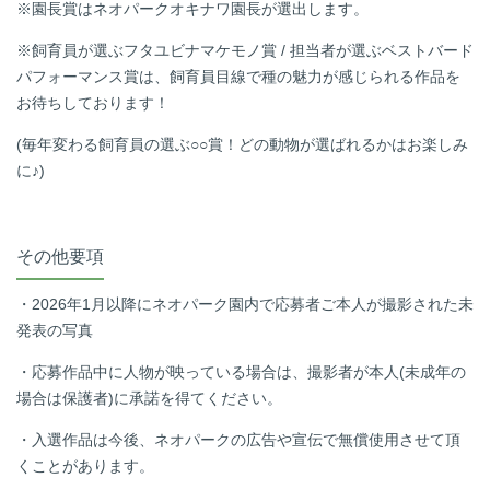
※園長賞はネオパークオキナワ園長が選出します。
※飼育員が選ぶフタユビナマケモノ賞
/
担当者が選ぶベストバード
パフォーマンス賞は、飼育員目線で種の魅力が感じられる作品を
お待ちしております！
(毎年変わる飼育員の選ぶ○○賞！どの動物が選ばれるかはお楽しみ
に♪
)
その他要項
・
2026
年
1
月以降にネオパーク園内で応募者ご本人が撮影された未
発表の写真
・応募作品中に人物が映っている場合は、撮影者が本人
(
未成年の
場合は保護者
)
に承諾を得てください。
・入選作品は今後、ネオパークの広告や宣伝で無償使用させて頂
くことがあります。