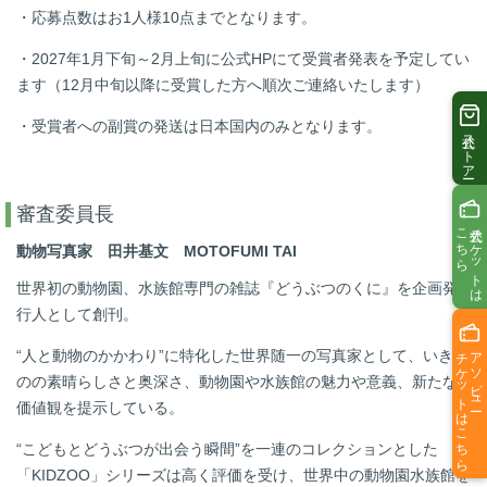
・応募点数はお
1
人様
10
点までとなります。
・
2027
年
1
月下旬～
2
月上旬に公式
HP
にて受賞者発表を予定してい
ます（
12
月中旬以降に受賞した方へ順次ご連絡いたします）
・受賞者への副賞の発送は日本国内のみとなります。
公式ストアー
審査委員長
こちら
公式チケットは
動物写真家 田井基文
MOTOFUMI TAI
世界初の動物園、水族館専門の雑誌『どうぶつのくに』を企画発
行人として創刊。
チケットはこちら
アソビュー
“人と動物のかかわり”に特化した世界随一の写真家として、いきも
のの素晴らしさと奥深さ、動物園や水族館の魅力や意義、新たな
価値観を提示している。
“こどもとどうぶつが出会う瞬間”を一連のコレクションとした
「
KIDZOO
」シリーズは高く評価を受け、世界中の動物園水族館を