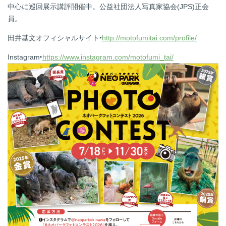
中心に巡回展示講評開催中。公益社団法人写真家協会
(JPS)
正会
員。
田井基文オフィシャルサイト‣
http://motofumitai.com/profile/
Instagram‣
https://www.instagram.com/motofumi_tai/