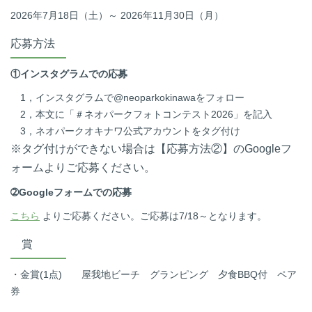
2026年
7
月
18
日（土）～
2026
年
11
月
30
日（月）
応募方法
①インスタグラムでの応募
1，インスタグラムで
@neoparkokinawa
をフォロー
2，本文に「＃ネオパークフォトコンテスト
2026
」を記入
3，ネオパークオキナワ公式アカウントをタグ付け
※タグ付けができない場合は【応募方法②】の
Google
フ
ォームよりご応募ください。
➁Googleフォームでの応募
こちら
よりご応募ください。ご応募は
7/18
～となります。
賞
・金賞
(1
点
)
屋我地ビーチ グランピング 夕食
BBQ
付 ペア
券