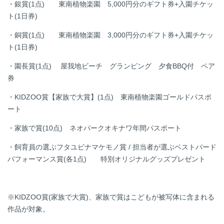
・銀賞
(1
点
)
東南植物楽園 5,000円分のギフト券
+
入園チケッ
ト
(1
日券
)
・銅賞
(1
点
)
東南植物楽園 3,000円分のギフト券
+
入園チケッ
ト
(1
日券
)
・園長賞
(1
点
)
屋我地ビーチ グランピング 夕食
BBQ
付 ペア
券
・
KIDZOO
賞【家族で大賞】
(1
点
)
東南植物楽園ゴールドパスポ
ート
・家族で賞
(10
点
)
ネオパークオキナワ年間パスポート
・飼育員の選ぶフタユビナマケモノ賞
/ 担当者が選ぶベストバード
パフォーマンス賞
(
各
1
点
)
特別オリジナルグッズプレゼント
※
KIDZOO
賞
(
家族で大賞
)
、家族で賞はこどもが被写体に含まれる
作品が対象。