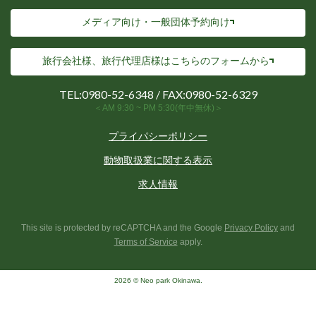
メディア向け・一般団体予約向け
旅行会社様、旅行代理店様は
こちらのフォームから
TEL:
0980-52-6348
/ FAX:0980-52-6329
＜AM 9:30 ~ PM 5:30(年中無休)＞
プライパシーポリシー
動物取扱業に関する表示
求人情報
This site is protected by reCAPTCHA and the Google
Privacy Policy
and
Terms of Service
apply.
2026 © Neo park Okinawa.