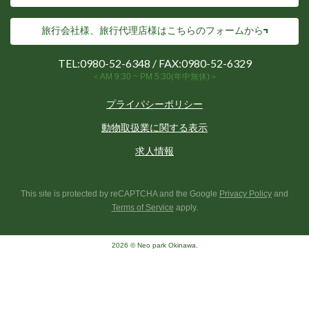
旅行会社様、旅行代理店様は
こちらのフォームから
TEL:
0980-52-6348
/ FAX:0980-52-6329
＜AM 9:30 ~ PM 5:30(年中無休)＞
プライパシーポリシー
動物取扱業に関する表示
求人情報
This site is protected by reCAPTCHA and the Google
Privacy Policy
and
Terms of Service
apply.
2026 © Neo park Okinawa.