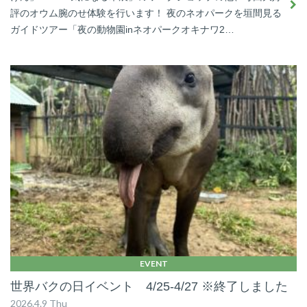
評のオウム腕のせ体験を行います！ 夜のネオパークを垣間見る
ガイドツアー「夜の動物園inネオパークオキナワ2…
EVENT
世界バクの日イベント 4/25-4/27 ※終了しました
2026.4.9 Thu