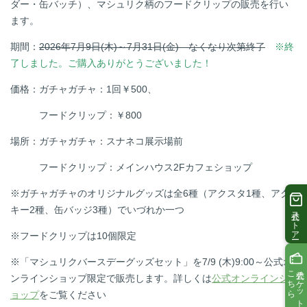
ダー・缶バッチ）、マシュリク柄のフードクリップの販売を行い
ます。
期間：
2026年7月9日(木)～7月31日(金) なくなり次第終了
※終
了しました。ご購入ありがとうございました！
価格：ガチャガチャ：1回￥500、
フードクリップ：￥800
場所：ガチャガチャ：スナネコ展示場前
フードクリップ：メインハウス2Fカフェショップ
※ガチャガチャのオリジナルグッズは全6種（アクスタ1種、アク
キー2種、缶バッジ3種）でいづれか一つ
公式ストアー
※フードクリップは10個限定
※「マシュリクバースデーグッズセット」を7/9 (木)9:00～公式オ
こちら
公式チケットは
ンラインショップ限定で販売します。詳しくは
公式オンラインシ
ョップ
をご覧ください