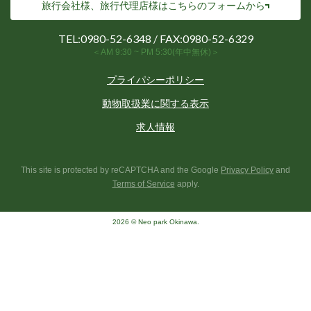
旅行会社様、旅行代理店様は
こちらのフォームから
TEL:
0980-52-6348
/ FAX:0980-52-6329
＜AM 9:30 ~ PM 5:30(年中無休)＞
プライパシーポリシー
動物取扱業に関する表示
求人情報
This site is protected by reCAPTCHA and the Google
Privacy Policy
and
Terms of Service
apply.
2026 © Neo park Okinawa.