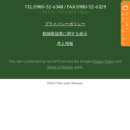
TEL:
0980-52-6348
/ FAX:0980-52-6329
＜AM 9:30 ~ PM 5:30(年中無休)＞
チケットはこちら
アソビュー
プライパシーポリシー
動物取扱業に関する表示
求人情報
This site is protected by reCAPTCHA and the Google
Privacy Policy
and
Terms of Service
apply.
2026 © Neo park Okinawa.