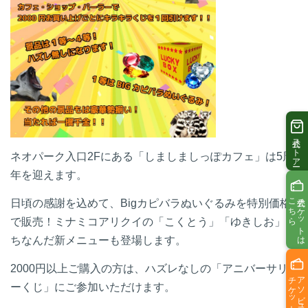
公式ストアー
ネオパーク入口2Fにある「しましましっぽカフェ」は5周
年を迎えます。
こちら
公式チケットは
日頃の感謝を込めて、Bigカピバラぬいぐるみを特別価格
で販売！ミナミコアリクイの「こくとう」「ゆきしお」に
ちなんだ新メニューも登場します。
2000円以上ご購入の方は、ハズレなしの「アニバーサリ
アソビュー
ーくじ」にご参加いただけます。