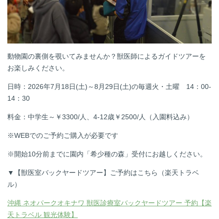
動物園の裏側を覗いてみませんか？獣医師によるガイドツアーを
お楽しみください。
日時：
2026年7月18日(土)～8月29日(土)の
毎週火・土曜 14：00-
14：30
料金：中学生～￥3300/人、4-12歳￥2500/人（入園料込み）
※WEBでのご予約ご購入が必要です
※開始10分前までに園内「希少種の森」受付にお越しください。
▼【獣医室バックヤードツアー】ご予約はこちら（楽天トラベ
ル）
沖縄 ネオパークオキナワ 獣医診療室バックヤードツアー 予約【楽
天トラベル 観光体験】