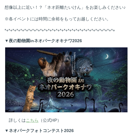
想像以上に近い！？「ネオ距離たいけん」をお楽しみください♪
※各イベントには時間に余裕をもってお越しください。
*+*+*+*+*+*+*+*+*+*+*+*+*+*+*+*+*+*+*+*+*+*+*+*+*+*+*+*+
▼夜の動物園inネオパークオキナワ2026
詳しくは
こちら
（公式HP）
▼ネオパークフォトコンテスト2026