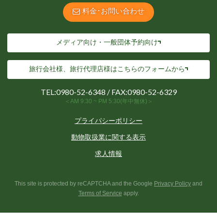
料金･お問い合わせ
メディア向け・一般団体予約向け
旅行会社様、旅行代理店様は
こちらのフォームから
TEL:
0980-52-6348
/ FAX:0980-52-6329
＜AM 9:30 ~ PM 5:30(年中無休)＞
プライパシーポリシー
動物取扱業に関する表示
求人情報
This site is protected by reCAPTCHA and the Google
Privacy Policy
and
Terms of Service
apply.